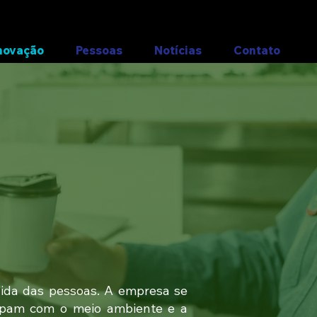
novação
Pessoas
Notícias
Contato
ida das pessoas. A empresa se
upam com o meio ambiente e a