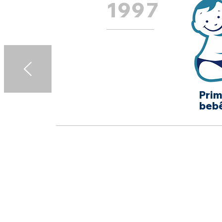
1997
Prim
bebê