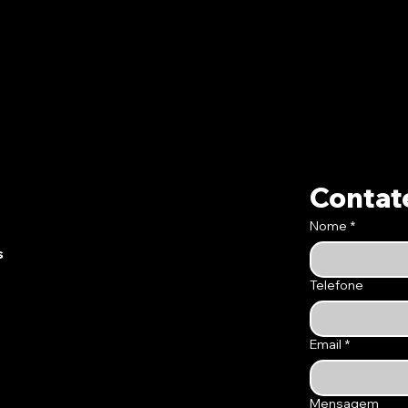
Contat
Nome
*
s
Telefone
Email
*
Mensagem