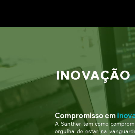
INOVAÇÃO
Compromisso em
inov
A Santher tem como compromis
orgulha de estar na vanguar