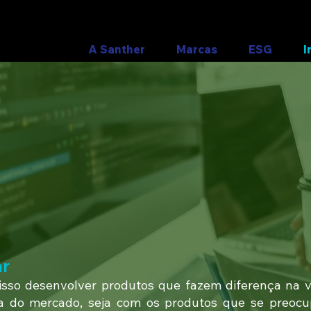
A Santher
Marcas
ESG
I
ar
so desenvolver produtos que fazem diferença na v
da do mercado, seja com os produtos que se preoc