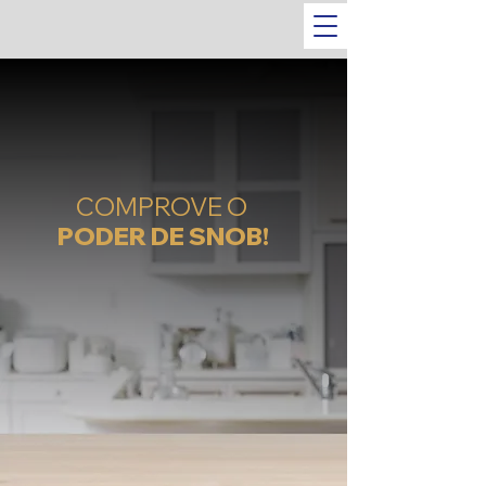
COMPROVE O
PODER DE SNOB!