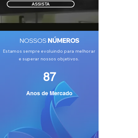
ASSISTA
NOSSOS
NÚMEROS
Estamos sempre evoluindo para melhorar
e superar nossos objetivos.
87
Anos de Mercado